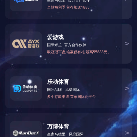
会(中国),华体会官方网页版
分华体会官方网页版,华体会
(中国),华体会官方网页版
通知公告
文化活动
联系我们
Contact us
电话：0471-5223613（张宝桐）
投诉电话：0471-5223607（总师办）、0471-
5223600（经营管理部）
邮箱：imzs@decoradopor.com
网址：//decoradopor.com/
地址：内蒙古自治区呼和浩特市赛罕区鄂尔