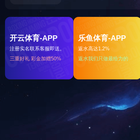
可行性研究
PPP咨询
设备监理
联系我们
Contact us
电话：0471-5223613（张宝桐）
投诉电话：0471-5223607（总师办）、0471-
5223600（经营管理部）
邮箱：imzs@decoradopor.com
网址：//decoradopor.com/
地址：内蒙古自治区呼和浩特市赛罕区鄂尔
多斯东街12号银联大厦10层