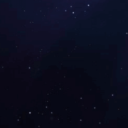
华体会官方网页版_华体会(中国
Copyright © 2002-2026 华体会官方网页版_华体会(中国) All right