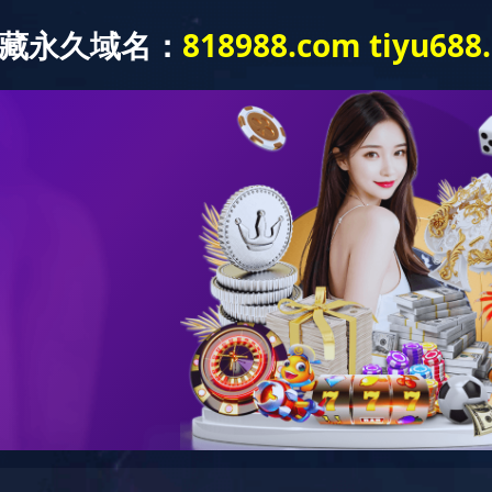
招标采购
工程咨询
项目管理