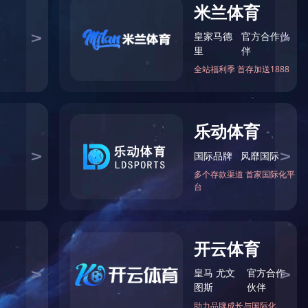
体会官方网页版,华体会(中国),华体会官方网页版
>>节能环保