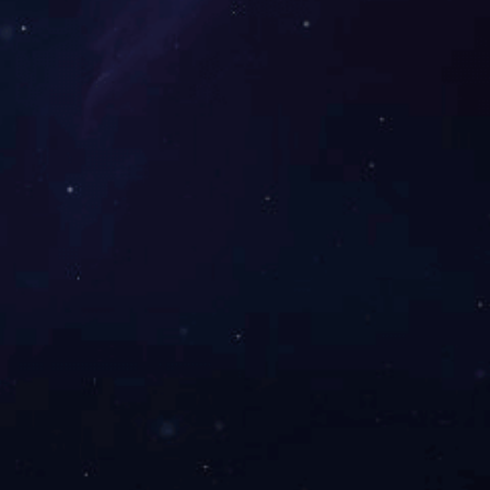
)
/
关于我们
/
新闻动态
/
招标采购
/
工程咨询
/
项目管理
/
节
s reserved.
电话：0471-5223613（张宝桐）
投诉电话：0471-5223607（总师办）、0471-522