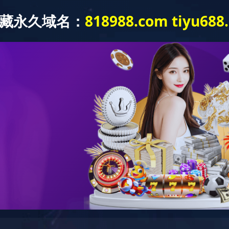
招标采购
工程咨询
项目管理