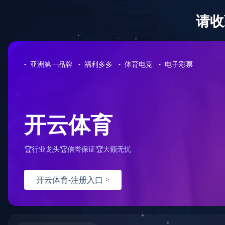
华体会官方网页版,华体会(中国),华体会官方网页版
华体会官方网页版
关于我们
新闻动态
_华体会(中国)