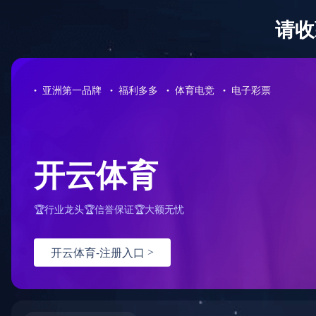
华体会官方网页版,华体会(中国),华体会官方网页版
华体会官方网页版
关于我们
新闻动态
_华体会(中国)