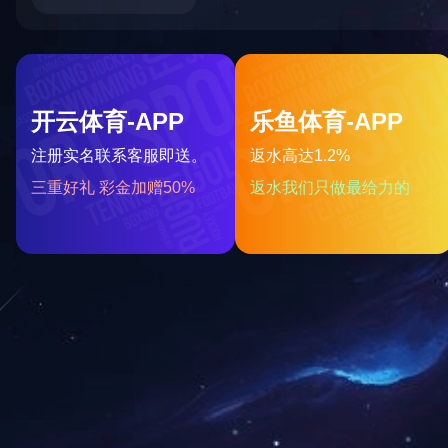
公司业绩
节能服务
环保服务
碳服务
联系我们
Contact us
电话：0471-5223613（张宝桐）
投诉电话：0471-5223607（总师办）、0471-
5223600（经营管理部）
邮箱：imzs@decoradopor.com
网址：//decoradopor.com/
地址：内蒙古自治区呼和浩特市赛罕区鄂尔