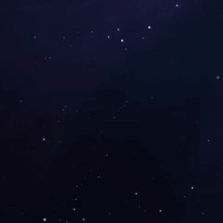
多斯东街12号银联大厦10层
华体会官方网页版_华体会(中国
Copyright © 2002-2026 华体会官方网页版_华体会(中国) All right