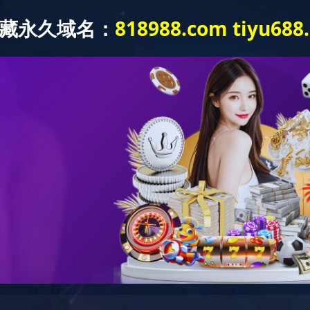
招标采购
工程咨询
项目管理