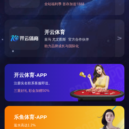
多斯东街12号银联大厦10层
华体会官方网页版_华体会(中国)
/
关于
Copyright © 2002-2026 华体会官方网页版_华体会(中国) All rights reserved