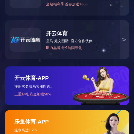
一、竞技
多斯东街12号银联大厦10层
上午进行
赛场上，队员
伏，洋溢着团
的角逐，则展