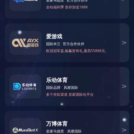
会(中国),华体会官方网页版
分华体会官方网页版,华体会
(中国),华体会官方网页版
通知公告
文化活动
联系我们
Contact us
电话：0471-5223613（张宝桐）
投诉电话：0471-5223607（总师办）、0471-
5223600（经营管理部）
邮箱：imzs@decoradopor.com
网址：//decoradopor.com/
地址：内蒙古自治区呼和浩特市赛罕区鄂尔