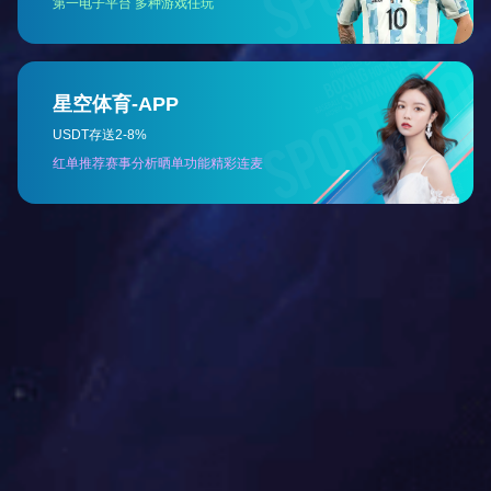
第2包：
响
结构及装饰装修
门公示的房屋安
第3包：
响
第4包：
/
；
注：1.上
或资信材料。
2.
如果发现
3.
供应商须
六、采购文件的
（一）办理CA
登录“中国邮
流程：注册
邮政电子采购与
中心—下载：中国
9:00-17:00）
CA
（二）获取采购
获取文件流