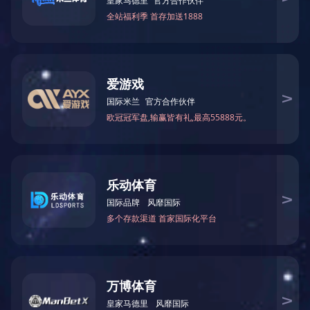
Contact us
一、项目名称：
次）
电话：0471-5223613（张宝桐）
二、项目编号：ZS-
投诉电话：0471-5223607（总师办）、0471-
三、项目概述：
5223600（经营管理部）
服务内容：
邮箱：imzs@decoradopor.com
间）和2号厂房
网址：//decoradopor.com/
库）办理房屋产
总预算金额：5
地址：内蒙古自治区呼和浩特市赛罕区鄂尔
服务地点：
多斯东街12号银联大厦10层
四、采购内容：
包号
建筑
1
建筑
2
3
消防