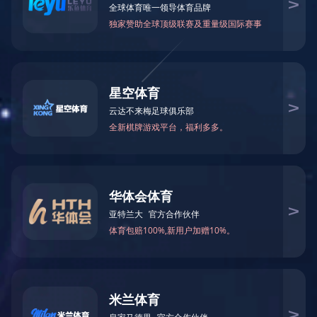
招标公告
招标采购
Bidding
中国邮政集团
招标公告
中标公示
内蒙古中实
国际贸易代理
中心（以下简称
续办理服务项目（
购，现邀请合格
联系我们
供应平台”上传