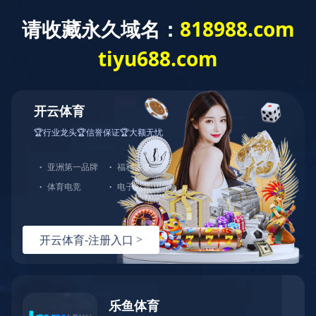
华体会官方网页版,华体会(中国),华体会官方网页版
华体会官方网页版
关于我们
新闻动态
_华体会(中国)