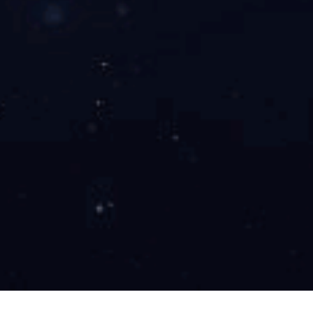
“法院层别”选
（4）进入“
注：A、上
资信材料；
B
、如发现
责任;
C
、为保证
传报名资料时间
投标单位自负；
注：供应商须
七、响应文件的
（一）线上
供应商应在
行线上电子版响
中解密方式，到
【手动解密】等
（二）
纸质
纸质版响应文件