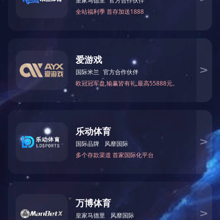
Contact us
电话：0471-5223613（张宝桐）
投诉电话：0471-5223607（总师办）、0471-
5223600（经营管理部）
邮箱：imzs@decoradopor.com
网址：//decoradopor.com/
地址：内蒙古自治区呼和浩特市赛罕区鄂尔
多斯东街12号银联大厦10层