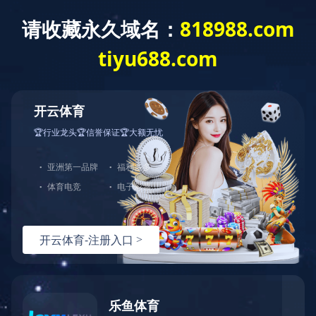
华体会官方网页版,华体会(中国),华体会官方网页版
华体会官方网页版
关于我们
新闻动态
_华体会(中国)