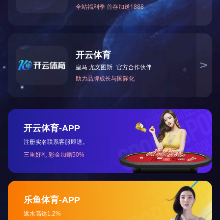
华体会官方网页版_华体会(中国)
/
关于
Copyright © 2002-2026 华体会官方网页版_华体会(中国) All rights reserved