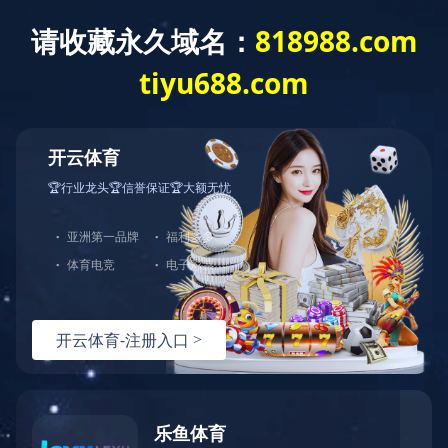
华体会官方网页版,华体会(中国),华体会官方网页版
华体会官方网页版
关于我们
新闻动态
_华体会(中国)