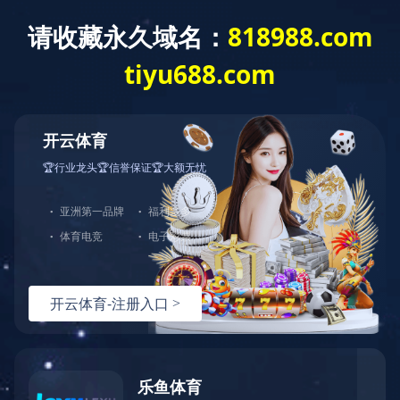
华体会官方网页版,华体会(中国),华体会官方网页版
华体会官方网页版
关于我们
新闻动态
_华体会(中国)