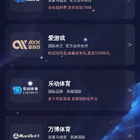
可行性研究
财务净现值为3
PPP咨询
设备监理
本文系原创稿
联系我们
Contact us
电话：0471-5223613（张宝桐）
投诉电话：0471-5223607（总师办）、0471-
5223600（经营管理部）
邮箱：imzs@decoradopor.com
网址：//decoradopor.com/
地址：内蒙古自治区呼和浩特市赛罕区鄂尔
多斯东街12号银联大厦10层