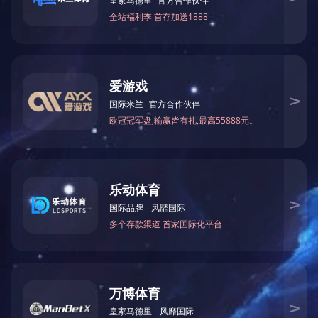
公司业绩
水，华体会官
2025
年
6
工程造价
(中国) 专
工结算审核阶
联系我们
细化的造价
Contact us
电话：0471-5223613（张宝桐）
投诉电话：0471-5223607（总师办）、0471-
5223600（经营管理部）
邮箱：imzs@decoradopor.com
本文系原创稿
网址：//decoradopor.com/
地址：内蒙古自治区呼和浩特市赛罕区鄂尔
多斯东街12号银联大厦10层