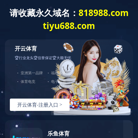
华体会官方网页版,华体会(中国),华体会官方网页版
华体会官方网页版
关于我们
新闻动态
_华体会(中国)