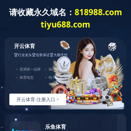
华体会官方网页版,华体会(中国),华体会官方网页版
华体会官方网页版
关于我们
新闻动态
_华体会(中国)