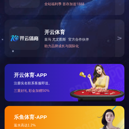
华体会官方网页版_华体会(中国)
/
关于
Copyright © 2002-2026 华体会官方网页版_华体会(中国) All rights reserved
本网站内容归华体会官方网