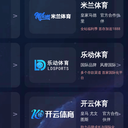
版,华体会(中国),华体会官方网页版
>>关于我们>>公司资质
资信证书
量：
8398
次