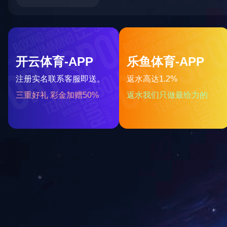
公司业绩
联系我们
联系我们
Contact us
电话：0471-5223613（张宝桐）
投诉电话：0471-5223607（总师办）、0471-
5223600（经营管理部）
邮箱：imzs@decoradopor.com
网址：//decoradopor.com/
地址：内蒙古自治区呼和浩特市赛罕区鄂尔
多斯东街12号银联大厦10层