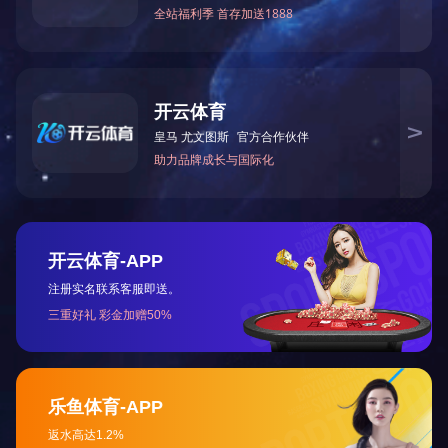
华体会官方网页版_华体会(中国)
/
关于
Copyright © 2002-2026 华体会官方网页版_华体会(中国) All rights reserved
本网站内容归华体会官方网