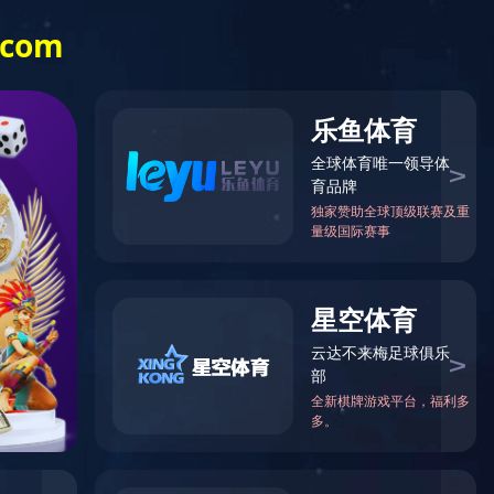
节能环保
专家登记
人才招聘