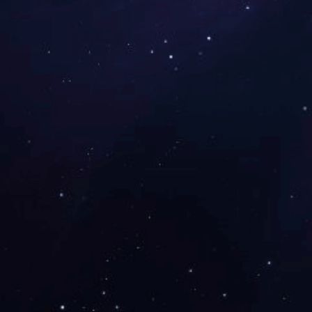
多斯东街12号银联大厦10层
华体会官方网页版_华体会(中国
Copyright © 2002-2026 华体会官方网页版_华体会(中国) All right