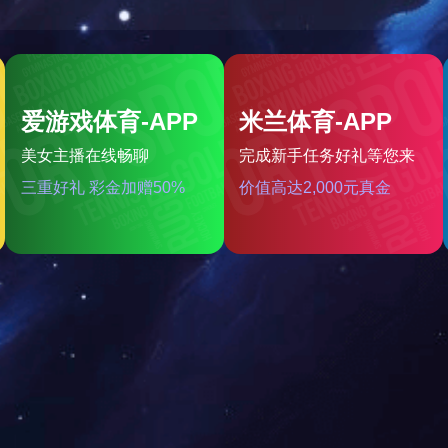
599.04 tce；抵扣绿证后，综合能源消费量折标煤当量值64608
64608.51tce，等价值33198.65tce。项目全部建成后
31.37 万元。
本文系原创稿件，仅代表作者立场，任何单位以及个人未经许可，不得擅