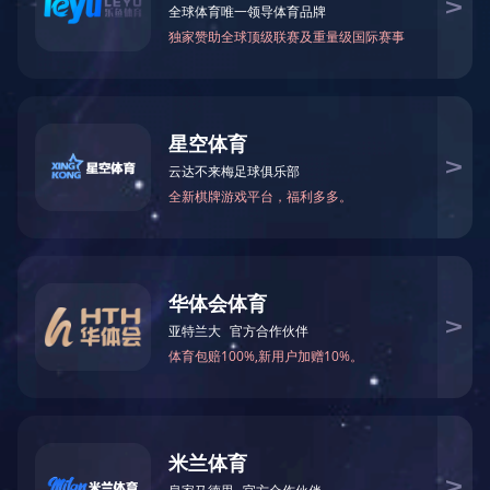
节能服务
节能环保
Energy Saving And Environmental Protection
公司简介
资质荣誉
近日，内
改造项目一部
行业地位
高效推进项目
本项目建
专业团队
目性质为改建，
建设内容