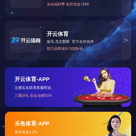
多斯东街12号银联大厦10层