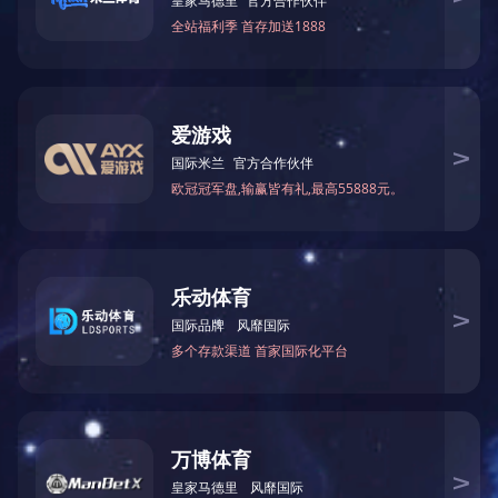
公司始终
会(中国),华体会官方网页版
思想、完善的
分华体会官方网页版,华体会
来，我们要以
(中国),华体会官方网页版
级，为内蒙古
通知公告
文化活动
联系我们
Contact us
电话：0471-5223613（张宝桐）
投诉电话：0471-5223607（总师办）、0471-
5223600（经营管理部）
邮箱：imzs@decoradopor.com
网址：//decoradopor.com/
地址：内蒙古自治区呼和浩特市赛罕区鄂尔